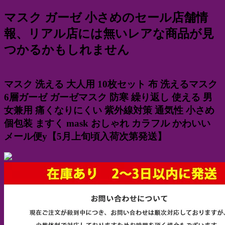
マスク ガーゼ 小さめのセール店舗情
報、リアル店には無いレアな商品が見
つかるかもしれません
マスク 洗える 大人用 10枚セット 布 洗えるマスク
6層ガーゼ ガーゼマスク 防寒 繰り返し 使える 男
女兼用 痛くなりにくい 紫外線対策 通気性 小さめ
個包装 ますく mask おしゃれ カラフル かわいい
メール便y【5月上旬頃入荷次第発送】