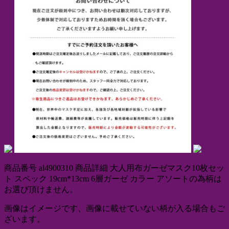
商品番号 al4900310 商品詳細 大人用布ガーゼマスク10枚セッ
ト スペック 19cm*13cm 6層ガーゼ カラー アソートの為柄は
お選び頂けません。
画像はイメージです、画像に載せていない柄が入る場合もご
ざいます。