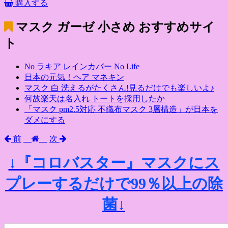
購入する
マスク ガーゼ 小さめ
おすすめサイ
ト
No ラキア レインカバー No Life
日本の元気！ヘア マネキン
マスク 白 洗えるがたくさん!見るだけでも楽しいよ♪
何故楽天は名入れ トートを採用したか
「マスク pm2.5対応 不織布マスク 3層構造」が日本を
ダメにする
前
次
↓『コロバスター』マスクにス
プレーするだけで99％以上の除
菌↓