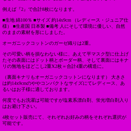
例えば『2』で合計8枚になります。
■生地 綿100％ ■サイズ 約14x9cm （レディース・ジュニア仕
様） ■生産国 日本製 ■備考 人にそして環境に優しい、自然
のままの素材を形にしました。
オーガニックコットンのガーゼ織りは2重。
その可愛い柄を損なわない様に、あえて平マスク型に仕上げ
たその表面にはドット柄とボーダー柄、そして裏面にはキナ
リの無地をほどこし2重X2枚＝合計4重の構造に。
（裏面キナリもオーガニックコットンになります） 大きさ
は約14x9cmのややコンパクトなサイズにてレディース、あ
るいはお子様に適しております。
何度でもお洗濯は可能ですが塩素系漂白剤、蛍光増白剤入り
はお避け下さい。
4枚セット販売にて、それぞれお好みの柄をそれぞれ選択が
可能です。