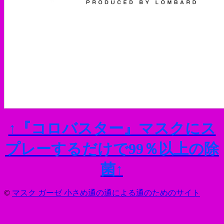
↑『コロバスター』マスクにス
プレーするだけで99％以上の除
菌↑
©
マスク ガーゼ 小さめ通の通による通のためのサイト