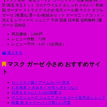
【マスク専用 衛生シート】 ガーゼマスク 洗濯 就寝 綿 予
防 保湿 水玉ドット コロナウイルス おしゃれ かわいい 乾燥
肌 ボーダー ストライプ 小さめ 佐川メール便 マスク ダブル
ガーゼ 2枚重ね 選べる4枚組みセット オーガニックコットン
洗える レディース ジュニア 子供 国産 日本製 送料無料 2重
ガーゼ 花粉症
商品価格：2,860円
レビュー件数：73件
レビュー平均：4.05（5点満点）
購入する
マスク ガーゼ 小さめ
おすすめサイ
ト
セックスと嘘とアームカバー 防水
むき海老 ときめきと やすらぎをつなぐ
日本をダメにした10の除菌 5l
テニスシューズ ジュニア オールコート販売店ショップ
軽量 布 キャリーバッグ新しい尺度