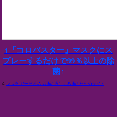
↑『コロバスター』マスクにス
プレーするだけで99％以上の除
菌↑
©
マスク ガーゼ 小さめ通の通による通のためのサイト