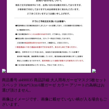
商品番号 al490035 商品詳細 大人用布ガーゼマスク5枚セット
スペック 19cm*13cm 6層ガーゼ カラー アソートの為柄はお
選び頂けません。
画像はイメージです、画像に載せていない柄が入る場合もご
ざいます。