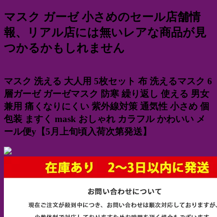
マスク ガーゼ 小さめのセール店舗情
報、リアル店には無いレアな商品が見
つかるかもしれません
マスク 洗える 大人用 5枚セット 布 洗えるマスク 6
層ガーゼ ガーゼマスク 防寒 繰り返し 使える 男女
兼用 痛くなりにくい 紫外線対策 通気性 小さめ 個
包装 ますく mask おしゃれ カラフル かわいい メ
ール便y【5月上旬頃入荷次第発送】